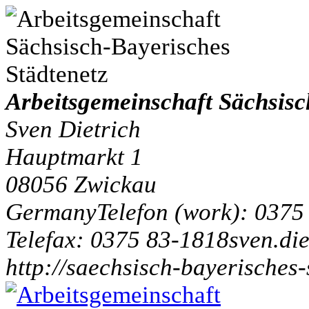
Arbeitsgemeinschaft Sächsisc
Sven Dietrich
Hauptmarkt 1
08056
Zwickau
Germany
Telefon
(
work
)
:
0375
Tele
fax
:
0375 83-1818
sven.di
http://saechsisch-bayerisches-