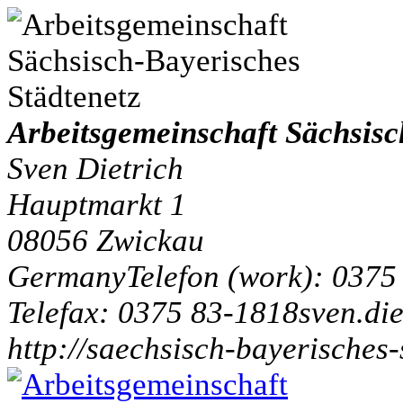
Arbeitsgemeinschaft Sächsisc
Sven Dietrich
Hauptmarkt 1
08056
Zwickau
Germany
Telefon
(
work
)
:
0375
Tele
fax
:
0375 83-1818
sven.di
http://saechsisch-bayerisches-