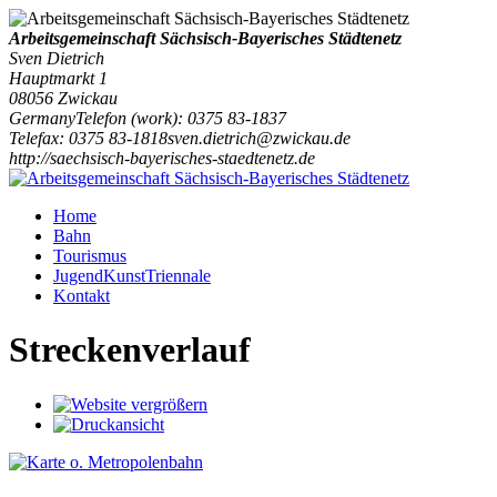
Arbeitsgemeinschaft Sächsisch-Bayerisches Städtenetz
Sven Dietrich
Hauptmarkt 1
08056
Zwickau
Germany
Telefon
(
work
)
:
0375 83-1837
Tele
fax
:
0375 83-1818
sven.dietrich@zwickau.de
http://saechsisch-bayerisches-staedtenetz.de
Home
Bahn
Tourismus
JugendKunstTriennale
Kontakt
Streckenverlauf